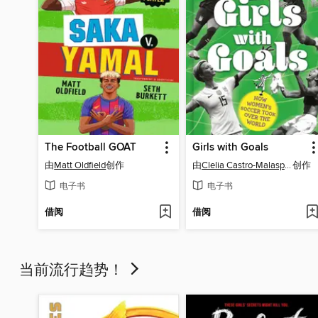
The Football GOAT
Girls with Goals
由
Matt Oldfield
创作
由
Clelia Castro-Malaspina
创作
电子书
电子书
借阅
借阅
当前流行趋势！