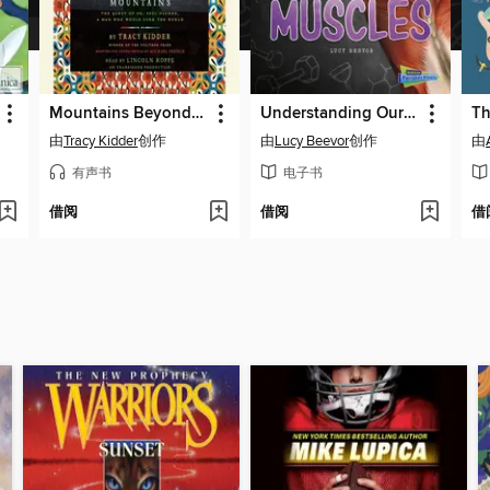
Mountains Beyond Mountains (Adapted for Young People)
Understanding Our Muscles
由
Tracy Kidder
创作
由
Lucy Beevor
创作
由
有声书
电子书
借阅
借阅
借