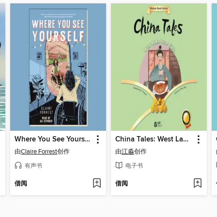
Where You See Yourself
China Tales: West Lake Sour Fish (中国故事·西湖醋鱼)
由
Claire Forrest
创作
由
江淼
创作
有声书
电子书
借阅
借阅